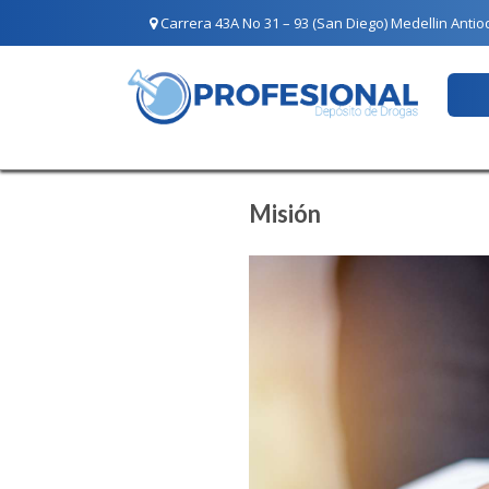
Carrera 43A No 31 – 93 (San Diego) Medellin Antio
Misión